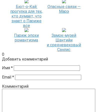
Бют-о-Кай:
Опасные связи —
прогулка для тех,
Марэ
кто думает, что
знает о Париже
все
Париж эпохи
Замок-музей
романтизма
Шантийи
и средневековый
Санлис
0
Добавить комментарий
Имя
*
Email
*
Комментарий