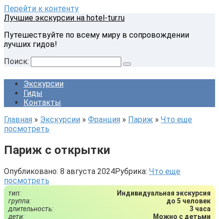
Перейти к контенту
Лучшие экскурсии на hotel-tur.ru
Путешествуйте по всему миру в сопровождении
лучших гидов!
Поиск:
Экскурсии
Гиды
Контакты
Главная
»
Экскурсии
»
Франция
»
Париж
»
Что еще
посмотреть
Париж с открытки
Опубликовано:
8 августа 2024
Рубрика:
Что еще
посмотреть
тип:
Индивидуальная экскурсия
группа:
до 5 человек
длительность:
3 часа
дети:
Можно с детьми